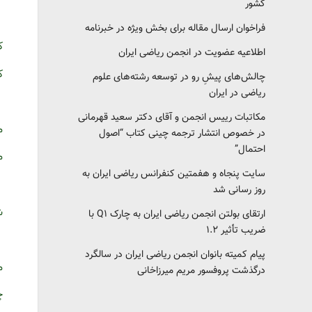
کشور‎‎
فراخوان ارسال مقاله برای بخش ویژه در خبرنامه
ک
اطلاعیه عضویت در انجمن ریاضی ایران
ک
چالش‌های پیشِ رو در توسعه رشته‌های علوم
ریاضی در ایران
مکاتبات رییس انجمن و آقای دکتر سعید قهرمانی
م
در خصوص انتشار ترجمه چینی کتاب “اصول
احتمال”
م
سایت پنجاه و هفمتین کنفرانس ریاضی ایران به
روز رسانی شد
ش
ارتقای بولتن انجمن ریاضی ایران به چارک Q1 با
ضریب تأثیر ۱.۲
پیام کمیته بانوان انجمن ریاضی ایران در سالگرد
م
درگذشت پروفسور مریم میرزاخانی
چ