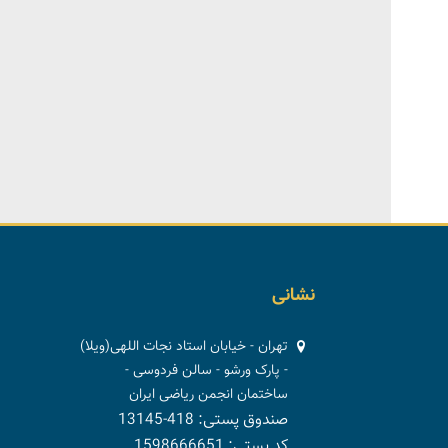
نشانی
تهران - خیابان استاد نجات اللهی(ویلا)
- پارک ورشو - سالن فردوسی -
ساختمان انجمن ریاضی ایران
صندوق پستی: 418-13145
کد پستی: 1598666651