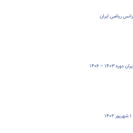
رانس ریاضی ایران
140 – 1406