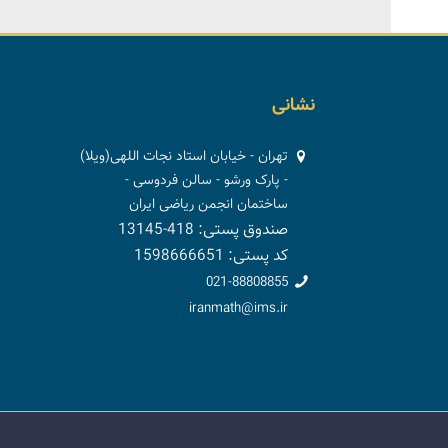
نشانی
تهران - خیابان استاد نجات اللهی(ویلا)
- پارک ورشو - سالن فردوسی -
ساختمان انجمن ریاضی ایران
صندوق پستی: 418-13145
کد پستی: 1598666651
021-88808855
iranmath@ims.ir