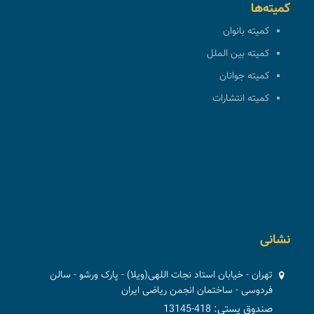
کمیته‌ها
کمیته بانوان
کمیته بین الملل
کمیته جوانان
کمیته انتشارات
نشانی
تهران - خیابان استاد نجات اللهی(ویلا) - پارک ورشو - سالن
فردوسی - ساختمان انجمن ریاضی ایران
صندوق پستی: 418-13145