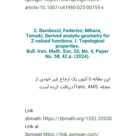
Springer:
https://link.springer.com/
article/10.1007/s41980-023-
00755-x
2. Bambozzi, Federico; Mihara,
Tomoki, Derived analytic geometry for
Z-valued functions. I: Topological
properties.
Bull. Iran. Math. Soc. 50, No. 4, Paper
No. 58, 42 p. (2024).
این مقاله تا کنون یک ارجاع غیر خودی از
مجله
Trans. AMS
دریافت کرده است.
Link
zbmath
:
https://
zbmath
.org/1552.32030
Link at
Springer:
https://link.springer.com/