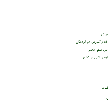
یاتی
نداز آموزش دو فرهنگی
زش علم ریاضی
وم ریاضی در کشور
شده