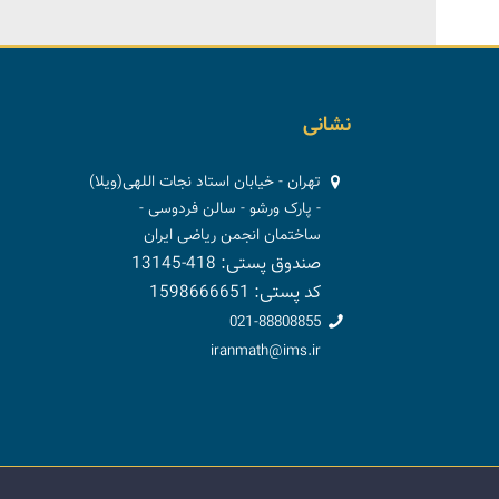
نشانی
تهران - خیابان استاد نجات اللهی(ویلا)
- پارک ورشو - سالن فردوسی -
ساختمان انجمن ریاضی ایران
صندوق پستی: 418-13145
کد پستی: 1598666651
021-88808855
iranmath@ims.ir