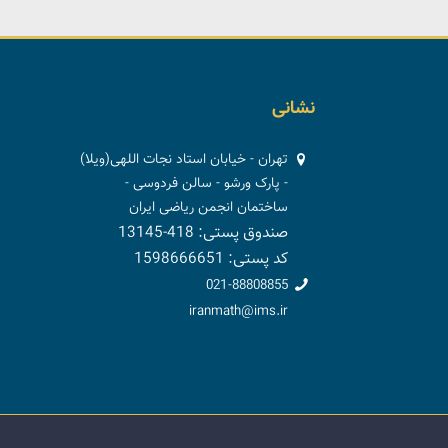
نشانی
تهران - خیابان استاد نجات اللهی(ویلا)
- پارک ورشو - سالن فردوسی -
ساختمان انجمن ریاضی ایران
صندوق پستی: 418-13145
کد پستی: 1598666651
021-88808855
iranmath@ims.ir