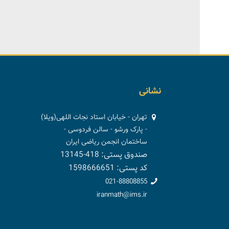
نشانی
تهران - خیابان استاد نجات اللهی(ویلا)
- پارک ورشو - سالن فردوسی -
ساختمان انجمن ریاضی ایران
صندوق پستی: 418-13145
کد پستی: 1598666651
021-88808855
iranmath@ims.ir