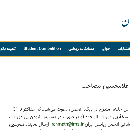
نتشارات
جوایز
مسابقات ریاضی
Student Competition
کمیته بانو
تر غلامحسین مصاحب
از نویسندگان واجد شرایط در آیین‌نامه این جایزه، مندرج در وبگاه انجمن، دعوت می‌شود که حداکثر تا 31
تقاضا، نسخۀ پی دی اف اثر خود (و در صورت در دسترس نبودن پی دی اف،
شانی انجمن ریاضی ایران
iranmath@ims.ir
ارسال نمایند. همچنین