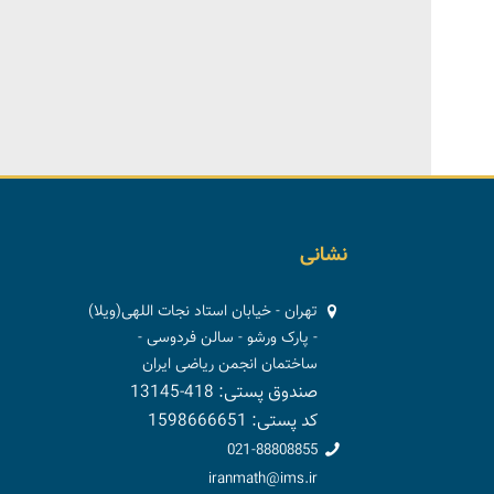
نشانی
تهران - خیابان استاد نجات اللهی(ویلا)
- پارک ورشو - سالن فردوسی -
ساختمان انجمن ریاضی ایران
صندوق پستی: 418-13145
کد پستی: 1598666651
021-88808855
iranmath@ims.ir