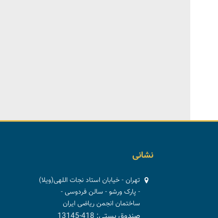
نشانی
تهران - خیابان استاد نجات اللهی(ویلا)
- پارک ورشو - سالن فردوسی -
ساختمان انجمن ریاضی ایران
صندوق پستی: 418-13145