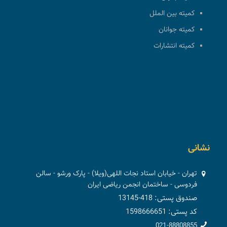
کمیته بین الملل
کمیته جوانان
کمیته انتشارات
نشانی
تهران - خیابان استاد نجات اللهی(ویلا) - پارک ورشو - سالن
فردوسی - ساختمان انجمن ریاضی ایران
صندوق پستی: 418-13145
کد پستی: 1598666651
021-88808855