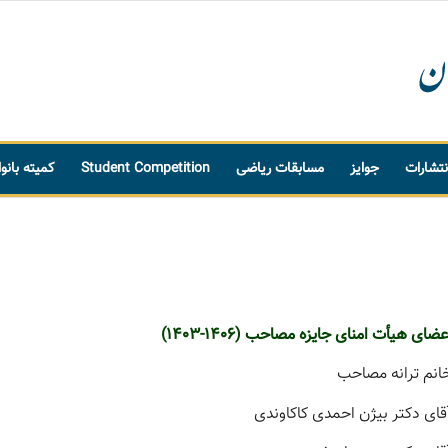
نتشارات
جوایز
مسابقات ریاضی
Student Competition
کمیته بانو
عضای هیأت امنای جایزه مصاحب (1406-1403)
انم ترانه مصاحب
قای دکتر بیژن احمدی کاکاوندی