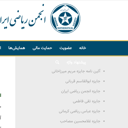
خانه
عضویت
حمایت مالی
همایش‌ها
ا
پیشنهاد واژه
آئین نامه جایزه مریم میرزاخانی
جایزه ابوالقاسم قربانی
جایزه انجمن ریاضی ایران
ا
جایزه تقی فاطمی
خ
جایزه عباس ریاضی کرمانی
آ
جایزه غلامحسین مصاحب