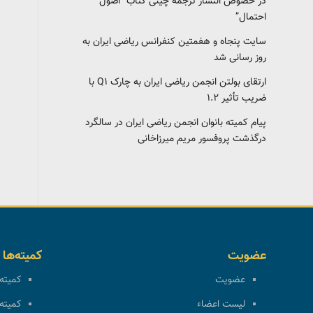
در خصوص انتشار ترجمه چینی کتاب “اصول
احتمال”
سایت پنجاه و هفمتین کنفرانس ریاضی ایران به
روز رسانی شد
ارتقای بولتن انجمن ریاضی ایران به چارک Q1 با
ضریب تأثیر ۱.۲
پیام کمیته بانوان انجمن ریاضی ایران در سالگرد
درگذشت پروفسور مریم میرزاخانی
عضویت
کمیته‌ها
عضویت
کمیته 
لیست اعضاء
کمیته 