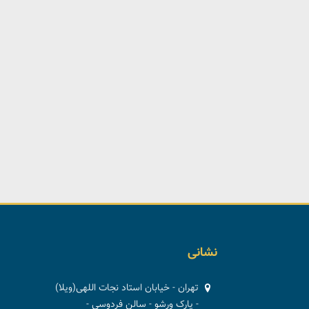
نشانی
تهران - خیابان استاد نجات اللهی(ویلا)
- پارک ورشو - سالن فردوسی -