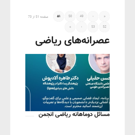
51
50
49
‹
«
صفحه 51 از 73
»
›
53
52
عصرانه‌های ریاضی
مسائل دوماهانه ریاضی انجمن