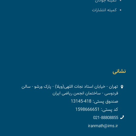
کمیته جوانان
کمیته انتشارات
نشانی
تهران - خیابان استاد نجات اللهی(ویلا) - پارک ورشو - سالن
فردوسی - ساختمان انجمن ریاضی ایران
صندوق پستی: 418-13145
کد پستی: 1598666651
021-88808855
iranmath@ims.ir