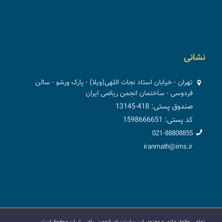
نشانی
تهران - خیابان استاد نجات اللهی(ویلا) - پارک ورشو - سالن
فردوسی - ساختمان انجمن ریاضی ایران
صندوق پستی: 418-13145
کد پستی: 1598666651
021-88808855
iranmath@ims.ir
تمامی حقوق مادی و معنوی این سایت برای انجمن ریاضی ایران محفوظ است.