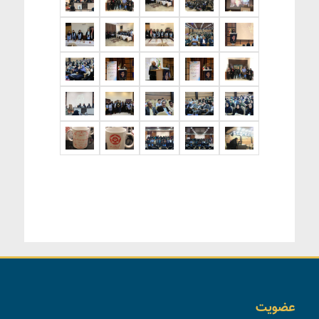
عضویت