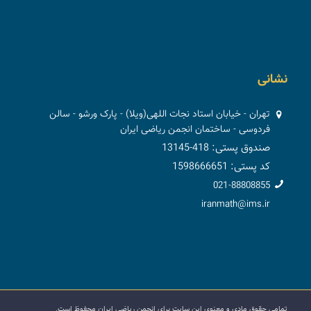
نشانی
تهران - خیابان استاد نجات اللهی(ویلا) - پارک ورشو - سالن
فردوسی - ساختمان انجمن ریاضی ایران
صندوق پستی: 418-13145
کد پستی: 1598666651
021-88808855
iranmath@ims.ir
تمامی حقوق مادی و معنوی این سایت برای انجمن ریاضی ایران محفوظ است.