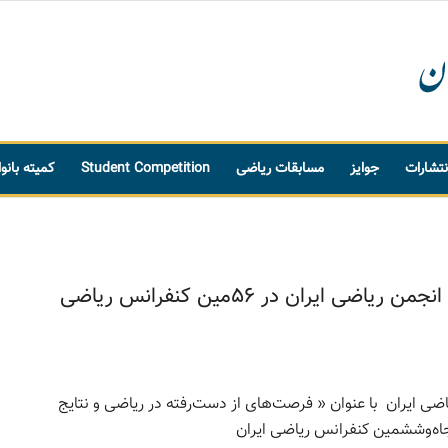
نتشارات
جوایز
مسابقات ریاضی
Student Competition
کمیته بانو
سخنرانی دکتر کرم‌زاده رئیس انجمن ریاضی ایران در 56مین کنفرانس ریاضی
ضی ایران با عنوان « فرصت‌های از دست‌رفته در ریاضی و نتایج
جاه‌و‌ششمین کنفرانس ریاضی ایران