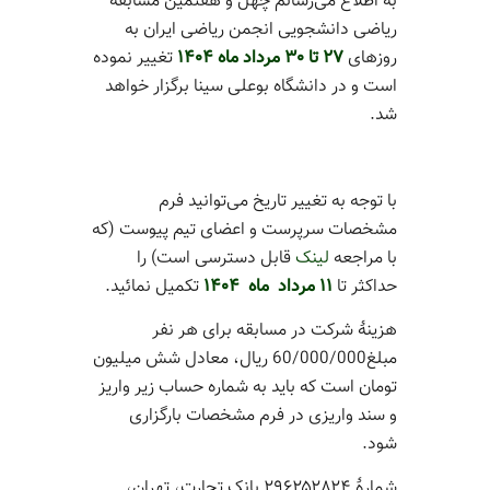
به اطلاع می‌رسانم چهل و هفتمین مسابقۀ
ریاضی دانشجویی انجمن ریاضی ایران به
روزهای
27 تا 30 مرداد‌ ماه 1404
تغییر نموده
است و در دانشگاه بوعلی سینا برگزار خواهد
شد.
با توجه به تغییر تاریخ می‌توانید فرم
مشخصات سرپرست و اعضای تیم پیوست (که
با مراجعه
لینک
قابل دسترسی است) را
حداکثر تا
11 مرداد ماه 1404
تکمیل نمائید.
هزینۀ شرکت در مسابقه برای هر نفر
مبلغ60/000/000 ریال، معادل شش میلیون
تومان است که باید به شماره حساب زیر واریز
و سند واریزی در فرم مشخصات بارگزاری
شود‎.‎
شمارۀ ‎۲۹۶۲۵۲۸۲۴‎ بانک تجارت، تهران،