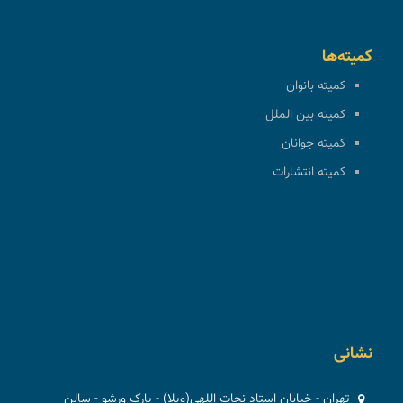
کمیته‌ها
کمیته بانوان
کمیته بین الملل
کمیته جوانان
کمیته انتشارات
نشانی
تهران - خیابان استاد نجات اللهی(ویلا) - پارک ورشو - سالن