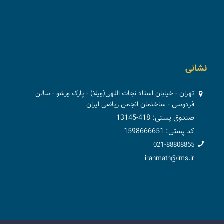
نشانی
تهران - خیابان استاد نجات اللهی(ویلا) - پارک ورشو - سالن
فردوسی - ساختمان انجمن ریاضی ایران
صندوق پستی: 418-13145
کد پستی: 1598666651
021-88808855
iranmath@ims.ir