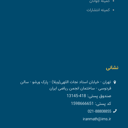
کمیته جوانان
کمیته انتشارات
نشانی
تهران - خیابان استاد نجات اللهی(ویلا) - پارک ورشو - سالن
فردوسی - ساختمان انجمن ریاضی ایران
صندوق پستی: 418-13145
کد پستی: 1598666651
021-88808855
iranmath@ims.ir