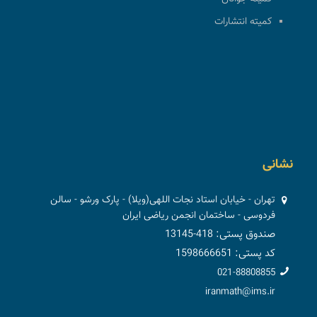
کمیته انتشارات
نشانی
تهران - خیابان استاد نجات اللهی(ویلا) - پارک ورشو - سالن
فردوسی - ساختمان انجمن ریاضی ایران
صندوق پستی: 418-13145
کد پستی: 1598666651
021-88808855
iranmath@ims.ir