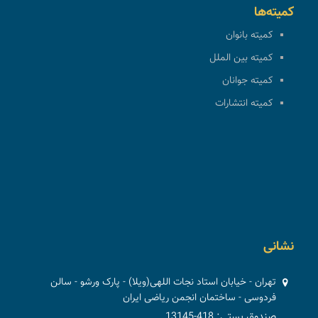
کمیته‌ها
کمیته بانوان
کمیته بین الملل
کمیته جوانان
کمیته انتشارات
نشانی
تهران - خیابان استاد نجات اللهی(ویلا) - پارک ورشو - سالن
فردوسی - ساختمان انجمن ریاضی ایران
صندوق پستی: 418-13145