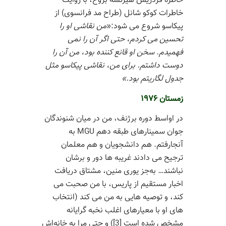
خاطره فردریش هیرتسه بروخ، با روایت
خاطرات کوکو شانل (طراح مد فرانسوی) از
پیکاسو شروع می شود:«
من نقاشی او را
تحسین می کردم، حتی اگر آن را نمی
فهمیدم.
سخن او قانع کننده بود، من آن را
دوست داشتم. برای من، نقاشی پیکاسو مثل
جدول لگاریتم بود.»
زمستان ۱۹۷۶
در اواسط دوره برژنف، من در میان شنوندگان
جوان سمینارهای طبقه دهم MGU به
آنجارفتم. هم دانشجویان و هم معلمان
ترجیح می دادند غریبه ها دور و برشان
نباشند… به‌جز یوری منین، مشتاق دریافت
اخبار مستقیم از پاریس، با من صحبت می
کند، و توصیه هایی به من می کند (انتخاب
های او با معیارهای اغلب نخبه گرایانه
مشخص شده است [3]) و حتی مرا به خانه‌اش