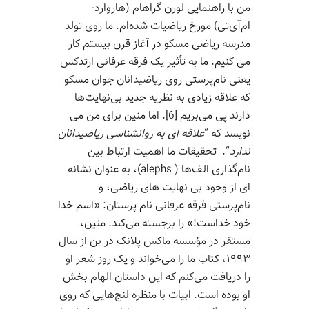
من با راهنمایی لورن گراهام (هاروارد-
ام‌آی‌تی) مورخ ریاضیات شده‌ام. ما روی تولد
مدرسه ریاضی مسکو در آغاز قرن بیستم کار
می کنیم. ما به تأثیر یک فرقه عرفانی ارتدکس
یعنی نام‌پرستی روی ریاضیدانان جوان مسکو
که علاقه زیادی به نظریه جدید بی‌نهایت‌ها
دارند پی‌ می‌بریم [6]. اما منین برای من می
نویسد که “
علاقه ای به روانشناسی ریاضیدانان
ندارد
“. تحقیقات ما اهمیت ارتباط بین
نام‌گذاری الف‌ها ( alephs)، به عنوان نشانه
ای از وجود بی نهایت های ریاضی، و
نام‌پرستی فرقه عرفانی نام پرستان: «اسم خدا
خود خداست!» را برجسته می‌کند. منین،
مستقر در مؤسسه ماکس پلانک در بن از سال
۱۹۹۳، کتاب ما را می‌خواند و یک روز شعر او
را دریافت می‌کنم که این داستان الهام بخش
او بوده است. ابیات با منظره لنج‌هایی که روی