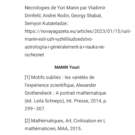
Nécrologies de Yuri Manin par Vladimir
Drinfeld, Andrei Rodin, Georgy Shabat,
Semyon Kutateladze:
https://novayagazeta.eu/articles/2023/01/15/iurii-
manin-esli-uzh-vyzhililiudoedstvo-
astrologiia-i-généralement-à-i-nauka-ne-
ischeznet
MANIN Youri
[1] Motifs oubliés : les variétés de
l’expérience scientifique, Alexander
Grothendieck : A portrait mathématique
(éd. Leila Schneps), Int. Presse, 2014, p.
299–307.
[2] Mathématiques, Art, Civilisation en I,
mathématicien, MAA, 2015.