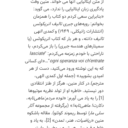
از متن ایتالیایی آنها می خواند. منین وقت
یادگیری زبان ایتالیایی را ندارد، می گوید:
«بنابراین سعی کردم دو کتاب را همزمان
بخوانم:
رویه‌های جبری تالیف انریکوئس
(انتشارات زانیکلی، ۱۹۴۹) و
کمدی الهی
تالیف دانته
، و هر بار که کتاب انریکوئس (یا
سمینارهای هندسه جبری) را باز می‌کردم، با
ناراحتی با خودم زمزمه می‌کردم: “
lasciate
ogni speranza voi ch’entrate
“…«ای کسانی
که به این نوشته ورود می‌کنید، دست از هر
امیدی بشویید» (جمله اول کمدی الهی،
مترجم).در کنار منین، هرگز از طنز انتقادی
دور نیستید. خاطره او از تولد نظریه موتیوها
[1] را به یاد می آورم: «
توده مردم:
ماهی‌تابه،
دکارت! ماهی‌تابه!
» (برگرفته از
مجموعه آثار
سلی مارا
توسط ریموند کوئنو). مقاله باشکوه
منین «
ریاضیات، هنر، تمدن
» [2]، به یاد و