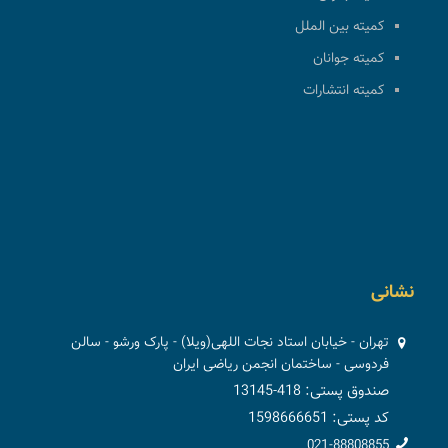
کمیته بین الملل
کمیته جوانان
کمیته انتشارات
نشانی
تهران - خیابان استاد نجات اللهی(ویلا) - پارک ورشو - سالن
فردوسی - ساختمان انجمن ریاضی ایران
صندوق پستی: 418-13145
کد پستی: 1598666651
021-88808855