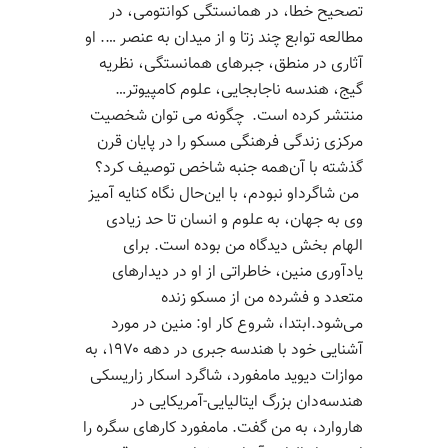
تصحیح خطا، در همانستگی کوانتومی، در
مطالعه توابع چند زتا و از میدان به عنصر …. او
آثاری در منطق، جبرهای همانستگی، نظریه
گیج، هندسه ناجابجایی، علوم کامپیوتر…
منتشر کرده است. چگونه می توان شخصیت
مرکزی زندگی فرهنگی مسکو را در پایان قرن
گذشته با آن‌همه جنبه شاخص توصیف کرد؟
من شاگرداو نبودم، با این‌حال نگاه کنایه آمیز
وی به جهان، به علوم و انسان تا حد زیادی
الهام بخش دیدگاه من بوده است. برای
یادآوری منین، خاطراتی از او در دیدارهای
متعدد و فشرده من از مسکو زنده
می‌شود.ابتدا، شروع کار او: منین در مورد
آشنایی خود با هندسه جبری در دهه ۱۹۷۰، به
موازات دیوید مامفورد، شاگرد اسکار زاریسکی
هندسه‌دان بزرگ ایتالیایی-آمریکایی در
هاروارد، به من گفت. مامفورد کارهای سگره را