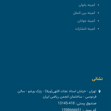
کمیته بانوان
کمیته بین الملل
کمیته جوانان
کمیته انتشارات
نشانی
تهران - خیابان استاد نجات اللهی(ویلا) - پارک ورشو - سالن
فردوسی - ساختمان انجمن ریاضی ایران
صندوق پستی: 418-13145
کد پستی: 1598666651