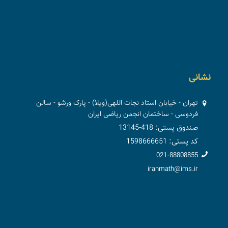
نشانی
تهران - خیابان استاد نجات اللهی(ویلا) - پارک ورشو - سالن
فردوسی - ساختمان انجمن ریاضی ایران
صندوق پستی: 418-13145
کد پستی: 1598666651
021-88808855
iranmath@ims.ir