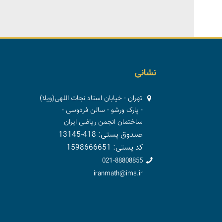
نشانی
تهران - خیابان استاد نجات اللهی(ویلا)
- پارک ورشو - سالن فردوسی -
ساختمان انجمن ریاضی ایران
صندوق پستی: 418-13145
کد پستی: 1598666651
021-88808855
iranmath@ims.ir