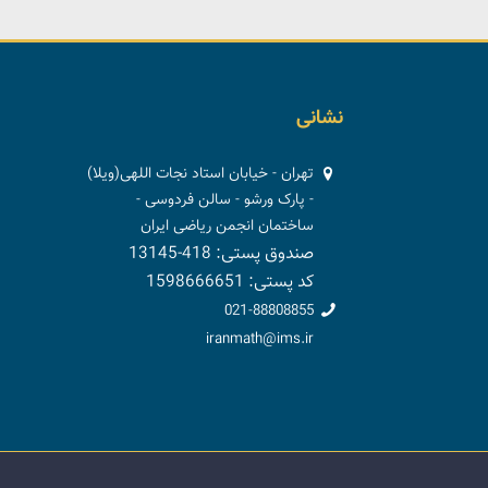
نشانی
تهران - خیابان استاد نجات اللهی(ویلا)
- پارک ورشو - سالن فردوسی -
ساختمان انجمن ریاضی ایران
صندوق پستی: 418-13145
کد پستی: 1598666651
021-88808855
iranmath@ims.ir