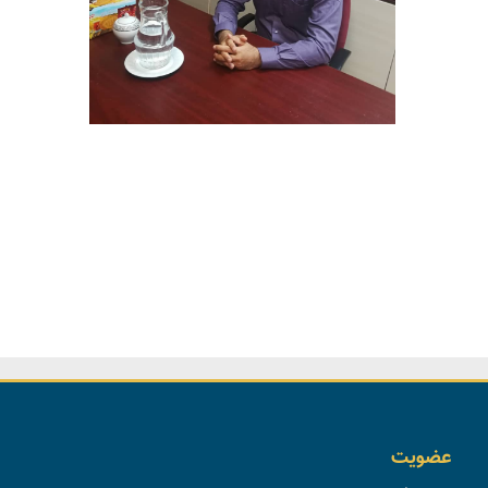
عضویت