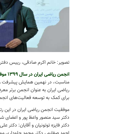
تصویر: خانم اکرم صادقی، رییس دفتر
انجمن ریاضی ایران در سال 1399 موفق به کسب رتبه +A در میان انجمن‌های علمی گردید.
ریاضی ایران به عنوان انجمن برتر معر
برای کمک به توسعه فعالیت‌های انجمن
موفقیت انجمن ریاضی ایران در این رت
دکتر سید منصور واعظ پور و اعضای شور
دکتر فایزه توتونیان و آقایان: دکتر ع
احمد صفاپور، دکتر محمد جلوداری ممق