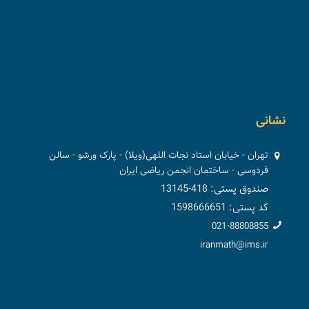
نشانی
تهران - خیابان استاد نجات اللهی(ویلا) - پارک ورشو - سالن
فردوسی - ساختمان انجمن ریاضی ایران
صندوق پستی: 418-13145
کد پستی: 1598666651
021-88808855
iranmath@ims.ir