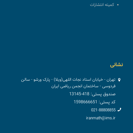
کمیته انتشارات
نشانی
تهران - خیابان استاد نجات اللهی(ویلا) - پارک ورشو - سالن
فردوسی - ساختمان انجمن ریاضی ایران
صندوق پستی: 418-13145
کد پستی: 1598666651
021-88808855
iranmath@ims.ir