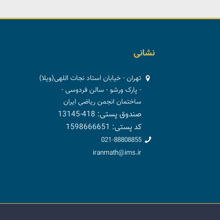
نشانی
تهران - خیابان استاد نجات اللهی(ویلا)
- پارک ورشو - سالن فردوسی -
ساختمان انجمن ریاضی ایران
صندوق پستی: 418-13145
کد پستی: 1598666651
021-88808855
iranmath@ims.ir