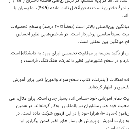
نیز پسران رشد بیشتری داشته‌اند و تقریباً با دختران هم‌نمره شده‌اند. اما در پایۀ هشتم، در درس ریاضی فاصلۀ دختران (۴۵۳) از
پسران (۴۴۰) بیشتر از دورۀ قبل شده است، و در درس علوم نمرۀ دختران نسبت به دورۀ قبل ثابت مانده (۴۵۹)، اما پسران با
میزان رضایت دانش‌آموزان ایرانی از آموزگاران در مقایسه با میانگین بین‌المللی بالاتر است (بعضاً تا ۲۰ درصد) و سطح تحصیلات
 وضعیت نسبتاً مناسبی برخوردار است. در شاخص‌هایی نظیر احساس
طح میانگین بین‌المللی است.
ان از تأکید مدرسه بر موفقیت تحصیلی [برای ورود به دانشگاه] است.
 دارد و در سطح کشورهایی نظیر دانمارک، هنگ‌کنگ، فرانسه، و
 خانه امکانات (اینترنت، کتاب، سطح سواد والدین) کمی برای آموزش
ری را اظهار کرده‌اند.
فیت نظام آموزشی خود حساس‌اند، بسیار جدی است. برای مثال، طی
عیت خود حتی مشاوران بین‌المللی را به‌کار گرفته‌اند. در همین
آزمون اخیر نیز امارات بیشترین تعداد مدارس (۱۳۰۰) و دانش‌آموز (حدود ۵۰ هزار) خود را در این آزمون شرکت داده است. در
ه به وزارت آموزش و پرورش طی سال‌های اخیر ضمن برگزاری این
شر کرده است.