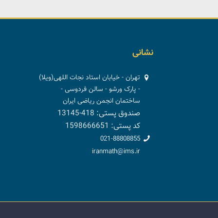
نشانی
تهران - خیابان استاد نجات اللهی(ویلا)
- پارک ورشو - سالن فردوسی -
ساختمان انجمن ریاضی ایران
صندوق پستی: 418-13145
کد پستی: 1598666651
021-88808855
iranmath@ims.ir