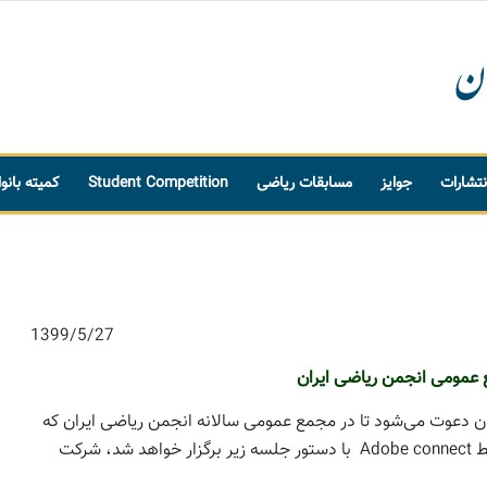
نتشارات
جوایز
مسابقات ریاضی
Student Competition
کمیته بانو
1399/5/27
 عمومی
انجمن ریاضی ایران
ان دعوت می‌شود تا در مجمع عمومی سالانه انجمن ریاضی ایران که
در روز شنبه مورخ 1399/6/15 از ساعت 16 الی 18 در محیط Adobe connect با دستور جلسه زیر برگزار خواهد شد، شرکت