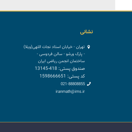
نشانی
تهران - خیابان استاد نجات اللهی(ویلا)
- پارک ورشو - سالن فردوسی -
ساختمان انجمن ریاضی ایران
صندوق پستی: 418-13145
کد پستی: 1598666651
021-88808855
iranmath@ims.ir