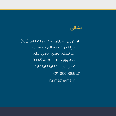
نشانی
تهران - خیابان استاد نجات اللهی(ویلا)
- پارک ورشو - سالن فردوسی -
ساختمان انجمن ریاضی ایران
صندوق پستی: 418-13145
کد پستی: 1598666651
021-88808855
iranmath@ims.ir