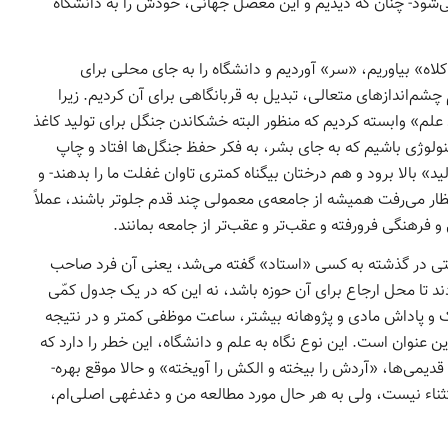
­‌شود- چنان که دیدیم و این معضل جهانی، خودش را به دانشگاه­‌
لاه» بیاوریم، «سر» آوردیم و دانشگاه را به جای محلی برای
چشم­‌اندازهای متعالی، تبدیل به قربانگاهی برای آن کردیم. زیرا
علم» وابسته کردیم که منظور البته خشکاندن جنگل برای تولید کاغذ
کنولوژی باشیم که به جای بشر، به فکر حفظ جنگل­‌ها افتاد و چاپ
» بالا برود و هم درختان بی­گناه کمتری تاوان غفلت ما را بدهند- و
تظار می­‌رفت همیشه از جامعه­‌ی معمولی چند قدم جلوتر باشند، عملاً
 فرهنگی فرورفته و عقب­‌تر و عقب­‌تر از جامعه بمانند.
ی در گذشته به کسی «استاد» گفته می‌شد، یعنی آن فرد صاحب
ند تا محل ارجاع برای آن حوزه باشد، نه این که در یک جدول کمّی
بریک و پاداش مادی و پژوهانه بیشتر، ساعت موظفی کمتر و در نتیجه
 عنوان است. این نوع نگاه به علم و دانشگاه، این خطر را دارد که
کسی که به مقام «استاد»ی می­رسد، احساس کند که به قول قدیمی­‌ها، «آردش را بیخته و الکش را آویخته» و حالا موقع بهره‌­
تثناء نیست، ولی به هر حال مورد مطالعه من و دغدغه­ی اصلی‌­ام،