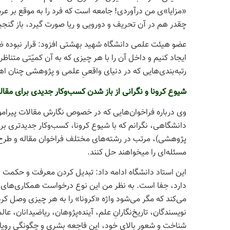
«مزایا»ی من­ درآوردی! جامعه است که فرد را به موقع بر عرشِ
چقدر هم در آن تحریف و دورویی و ریا صورت گیرد، باز گنجی
عضو هیئت علمی دانشگاه شهید بهشتی افزود: قرار نبوده ظر
ایجاد کنیم و داخل آن را با هر چیزی که به آن کمیّتی متناظر 
رتبه‌بندی‌هایی که در دنیای واقعیِ علمی و پژوهشی چنان اهمی
شیوع کرونا و نگرانی از باز شدن کسب‌وکار جدیدی برای مقال
وی درباره فراخوان‌هایی که در خصوص نگارش مقالات پیرامو
دانشگاهی، نگرانم که با شیوع کرونا، کسب‌­وکار جدیدتری برا
پژوهشی)، مرتب در رشته‌های مختلف فراخوان مقاله و طرح پ
مسئله­‌ای را می­خواهند حل کنند.
این استاد دانشگاه ادامه داد: تبدیل کردن معرفت و حکمت 
دارد، جفا است. به نظر من این نوع درخواست همکاری‌های
می‌کند که مگر می‌شود واژه «کرونا» را به هر چیزی وصل کرد
نویسندگان، تاریخ‌نگارانِ علم، آینده‌­پژوهان، ریاضی­دانان، 
شناخت و شعور بالای خود، این فاجعه بشری و چگونگی رویارویی