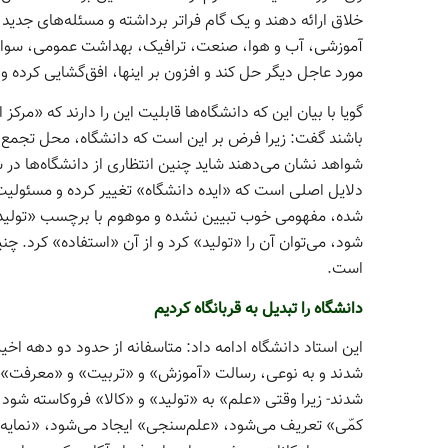
خلاق ارائه دهند و یک گام فراتر برداشته و مسئله­‌های جدید
آموزشی، آب و هوا، صنعت، ترافیک، بهداشت عمومی، سواد ع
مورد عاجل دیگر حل کند و افزون بر اینها، افق‌­گشایی کرده و آ
گویا با بیان این که دانشگاه‌ها قابلیت این را دارند که «م
باشند گفت: زیرا فرض بر این است که دانشگاه، محل تجمع 
شواهد نشان می‌­دهند شاید چنین انتظاری از دانشگاه­‌ها در ش
دلایل اصلی است که «ایده دانشگاه» تغییر کرده و مسئولیت و
شده، مفهومی خوب تبیین نشده و موهوم با برچسب «تولید
شود، می­‌توان آن را «تولید» کرد و از آن «استفاده» کرد. 
است.
دانشگاه را تبدیل به قربانگاه کردیم
این استاد دانشگاه ادامه داد: متاسفانه از حدود دو دهه ا
شدند و به نوعی، رسالت «آموزش» و «تربیت» و «معرفت» در 
شدند- زیرا وقتی «علم» به «تولید» و «کالا» فروکاسته ش
کمّی» تعریف می­‌شود، «علم­‌سنجی» ایجاد می­‌شود، «نمایه