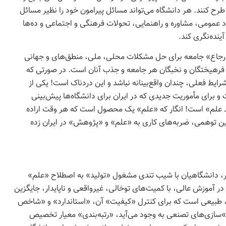
 طرح کنند. هر دانشگاه می‌­تواند مسائل پیرامون خود را نظیر مسائل
مومی، مشاوره و راهنمایی، تحولات فرهنگی و اجتماعی و ده­‌ها
ینده­‌نگری کند.
رکز ارجاع» جامعه برای حل مشکلات محلی، ملی، منطق‌ه­ای و جهانی
فرهیختگان و نخبگان هر جامعه و جذب آنان است. در صورتی که
رایط فعلی، چندان واقع‌­بینانه نباشد و این دردناک است! یکی از
 برای مأموریت جدیدی که در ایران برای دانشگاه­‌ها پیش‌­بینی
 علم» است! انگار که «علم» یک محصول است که هر وقت اراده
چنین توهمی، ضربه­‌های کاری به «علم» و «پژوهش» در ایران زده
خیر، دانشگاهیان با شیب تندی مشغول «تولید» به اصطلاح «علم»
آموزش عالی، با کمیت‌­های توخالی، غیرواقعی و ناپایدار، جایگزین
ود، طبیعی است که برای کنترل «کیفیت» آن، «استاندارد» و «شاخص
»سازی­‌های تصنعی به وجود می­‌آید، «رتبه­‌بندی» معیار تخصیص