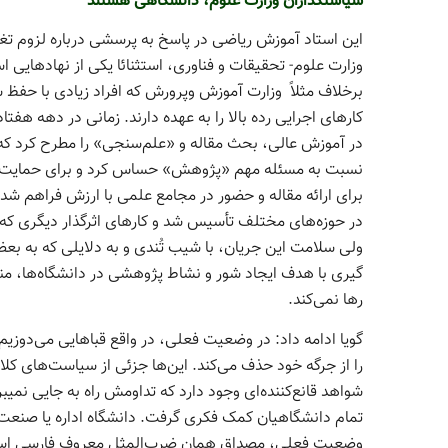
سیاستگذاران وزارت علوم، دانشگاهی هستند
این استاد آموزش ریاضی در پاسخ به پرسشی درباره لزوم تغ
وزارت علوم- تحقیقات و فناوری، استثنائا یکی از نهادهایی
برخلاف مثلاً وزارت آموزش­ وپرورش که افراد زیادی با حفظ
کارهای اجرایی رده بالا را به عهده دارند. زمانی در دهه ه
در آموزش عالی، بحث مقاله و «علم­‌سنجی» را مطرح کرد که در
نسبت به مسئله مهم «پژوهش» حساس کرد و برای حمایت از ا
برای ارائه مقاله و حضور در مجامع علمی با ارزش فراهم ش
در حوزه‌­های مختلف تأسیس شد و کارهای اثرگذار دیگری که
گیری با هدف ایجاد شور و نشاط پژوهشی در دانشگاه‌­ها، منج
رها نمی‌­کند.
گویا ادامه داد: در وضعیت فعلی، در واقع قباهایی می‌­دوزی
را از جرگه‌ خود حذف می‌کند. این‌ها جزئی از سیاست‌های کلا
شواهد قانع‌کننده‌­ای وجود دارد که تداومش راه به جایی نمی­برد
تمام دانشگاهیان کمک فکری گرفت. دانشگاه اداره یا صن
وضعیت فعلی، مصداق همان ضرب­‌المثل معروف فارسی است 