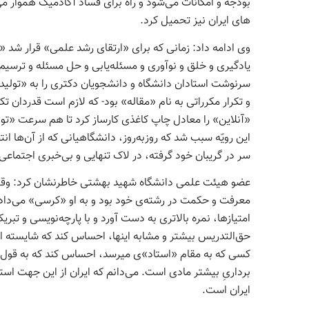
بودجه و امکانات می­‌شود و راه برای فساد آکادمیک هموار می
های ایران نیز تحمیل کرد.
وی ادامه داد: زمانی که برای «ارتقای رشد علمی» قرار شد «ک
یادگیری و خلق و نوآوری و مسئله­‌یابی و حل­ مسئله و ترسیم 
سرنوشت استادان دانشگاه و دانشجویان دکتری را به «تولید 
و تکرار مکرراتی به نام «مقاله» بود- که لازم است قدردان ت
«آنلاین» را معادل چاپ کاغذی کارساز کرد تا هم سرعت «تولید
این رویّه سبب شد که روزبه‌روز، دانشگاهیانی که از آن‌ها ان
سر در گریبان خود گرفته، در لاک تنهایی و بی­‌خبری اجتماعی و
عضو هیئت علمی دانشگاه شهید بهشتی خاطرنشان کرد: وقت
معرفت و حکمت در رشته­‌ی‌ خود بود و به او «کرسی» می­‌داد
امتیازها، نمره بالاتری به دست آورد و با پارچه­‌نویسی و ت
حق‌­التدریس بیشتر و مشابه اینها، احساس کند که شایسته این
برداریِ بیشتر مادی است. می‌­دانم که ایران از این جهت اس
ایران است.