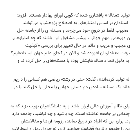
ر تولید «مقاله» پافشاری شده که گویی اوراق بهادار هستند افزود:
. استادان بر اساس امتیازهای به اصطلاح پژوهشی، می‌توانند
عیوب فقط در درونِ خود می‌چرخد و مسئله‌ای را از جامعه حل
ن دوره­می‌ مهم جهانی، بیشتر مشغول این باشند که چه امتیازهایی
ای عجیب و غریب و دائم در حال تغییر برای بررسی «کیفیت
ت معنادارمان افزوده شد و الان در کجای علم جهان ایستاده‌ایم؟
دلیل تعداد مقاله­‌هایشان بوده یا مسئله‌ه­ای را حل کرده­‌اند و
 بیان این که «ما در ایران افرادی داریم که تا 4000 مقاله تولید کرده‌­اند»، گفت: حتی در رشته ریاضی هم کسانی را داریم
د، توانسته‌اند یک مسئله ساده‌ی دم دستی جهانی یا محلی را حل کنند یا در
برای نظام آموزش عالی ایران باشد و به دانشگاهیان نهیب بزند که به
ر چندانی بر جامعه نداشته است. چه باشید و چه نباشید، جامعه دارد
برای این که افراد در تاریخ بمانند، رزومه آن‌ها و مقالاتشان
 این را جامعه و تاریخ قضاوت خواهند کرد، نه جدول رمل و اسطرلاب