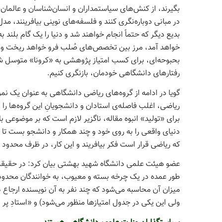
بگیرند، از کنش‌­های سیاست­مداران و انسان­‌شناسان و عالمان
در مبانی دوباره‌­نگری کنند و فلسفه‌­های نوینی بیافرینند، مدل­
بدیع دیگر که حتماً انجام خواهند شد و دنیا را یک گام بلند
خواهد آمد، مرز بین تخصص­‌های صُلب فرو خواهد ریخت و ن
بحبوحه­‌ای، برای کسب امتیاز پژوهشی به «کرونا» متوسل ش
رفتارهای دانشگاهی خودمان، بازنگری کنیم.
گویا در ادامه از گروه­‌های ریاضی دانشگاهی به عنوان یک نم
ریاضی، اغلب فاصله­‌ی استادان و دانشجویانِ این گروه‌­ها ر
برای «تولید» انبوه مقاله، ناگزیر لازم است که بر موضوعی با
دنیای واقعی را به روی خود و چند همکار و دانشجو بست تا س
که ریاضی قرار است فکر بیافریند و این کار، در ظرف محدو
عضو هیئت علمی دانشگاه شهید بهشتی بیان کرد: در حقیقت، تقر
طور عمده در یک چرخه بسته و معیوب، به خوانندگان محدودی 
میزان آن محاسبه می‌­شود که چند نفر به آن نویسنده ارجاع 
ولی این یکی در جدول امتیازها منظور می­‌شود) و «استادِ پر ار