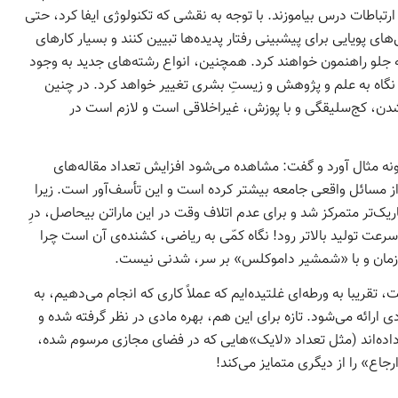
 ارتباطات درس بیاموزند. با توجه به نقشی که تکنولوژی ایفا کرد، حتی
‌های پویایی برای پیش­بینی رفتار پدیده‌­ها تبیین کنند و بسیار کارهای
 به جلو راهنمون خواهند کرد. همچنین، انواع رشته­‌های جدید به وجود
گاه به علم و پژوهش و زیستِ بشری تغییر خواهد کرد. در چنین
دن، کج‌­سلیقگی و با پوزش، غیراخلاقی است و لازم است در
ونه مثال آورد و گفت: مشاهده می­‌شود افزایش تعداد مقاله‌­های
ا از مسائل واقعی جامعه بیشتر کرده است و این تأسف‌­آور است. زیرا
ریک‌­تر متمرکز شد و برای عدم اتلاف وقت در این ماراتن بی­حاصل، درِ
رعت تولید بالاتر رود! نگاه کمّی به ریاضی، کشنده­‌ی آن است چرا
د زمان و با «شمشیر داموکلس» بر سر، شدنی نیست.
یبا به ورطه‌­ای غلتیده‌­ایم که عملاً کاری که انجام می‌دهیم، به
ارائه می‌شود. تازه برای این هم، بهره مادی در نظر گرفته شده و
داده­‌اند (مثل تعداد «لایک­»هایی که در فضای مجازی مرسوم شده،
جاع» را از دیگری متمایز می‌­کند!