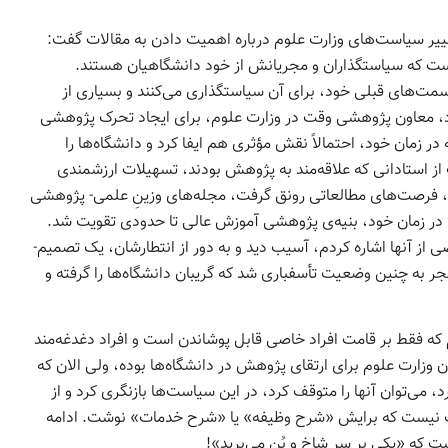
ییر سیاست‌های وزارت علوم درباره اهمیت دادن به مقالات گفت:
 است که سیاستگذاران و مجریانش از خود دانشگاهیان هستند.
 سمت‌های قبلی خود، برای آن سیاستگذاری می‌کنند و بسیاری از
فتاد، معاون پژوهشی وقت در وزارت علوم، برای ایجاد تحرک پژوهشی
 زمان خود، احتمالاً نقش مؤثری هم ایفا کرد و دانشگاه‌­ها را
ستادانی که علاقه‌­مند به پژوهش بودند، تسهیلات ارزشمندی
د، فرصت­‌های مطالعاتی رونق گرفت، مجله‌­های وزینِ علمی- پژوهشی
 در زمان خود، بنیه­‌ی پژوهشی آموزش عالی تا حدودی تقویت شد.
ولی سلامت این جریان، با شیب تُندی و به دلایلی که به بعضی از آنها اشاره کردم، آسیب دید و به دور از انتطارشان، یک تصمیم‌­
ر به چنین وضعیت تأسف­باری شد که گریبان دانشگاه‌­ها را گرفته و
م که فقط بر قامت افراد خاصی قابل پوشاندن است و افراد دغدغه‌مند
ن وزارت علوم برای ارتقای پژوهش در دانشگاه‌­ها بوده، ولی الان که
، می­‌توان آن­ها را متوقف کرد، در این سیاست‌­­ها بازنگری کرد و از
عت نیست که برایش «شرح وظیفه» یا «شرح خدمات» نوشت. ادامه
که «یکی بر سر شاخ و بُن می‌برید»!