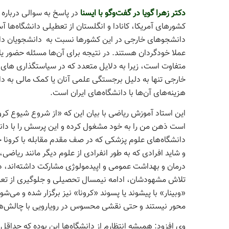
دکتر زهرا گویا در گفت‌وگو با ایسنا
در پاسخ به سوالی درباره 
کشورهای آمریکا، کانادا و انگلستان از تعطیلی دانشگاه‌ها 
دانشجوهای خارجی در این کشورها نسبت به دانشجویان داخل
عملا خودگردان هستند. در نتیجه برای آن‌ها مسئله حضور یا
متفاوت است، زیرا به دلایل متعدد که در سیاست­گذاری­ های 
خارجی تنها به دلیل برجستگی علمی آنان یا کمک مالی به دانشگاه
هزینه‌های آن‌ها با دانشگاه‌های ایران است.
این استاد آموزش ریاضی با بیان این که «از شروع شیوع کرو
است ذهن من را به خود مشغول کرده و این پرسش را با دان
دانشگاه‌های علوم پزشکی که در صف مقدم مقابله با کرونا ح
و شاید افرادی که به طور انفرادی از علوم دیگر مانند ریاض
درمان و بهداشت عمومی و اپیدمولوژی مشارکت داشته‌اند، د
تلاش مشهودشان، ادامه نیم­سال تحصیلی و جلوگیری از تعطیل
«وبینار» با پیشوند یا پسوند «کرونا» نیز برگزار شده و می‌­ش
محور نیستند و حتی نقشی محسوس در رویارویی با چالش­‌های
وی افزود: همیشه انتظارم از دانشگاه­‌ها این بوده که حداقل ب