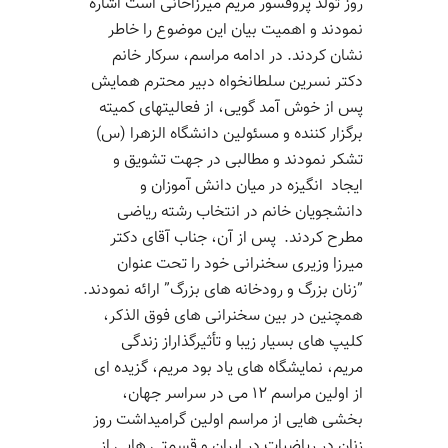
روز تولد پروفسور مریم
میرزاخانی
است اشاره
نمودند
و اهمیت بیان این موضوع را خاطر
نشان
کردند
. در
ادامه مراسم
،
سرکار خانم
دکتر نسرین
سلطانخواه
دبیر
محترم همایش
پس از خوش آمد گویی
،
از فعالیت
های کمیته
برگزار کننده و مسئولین دانشگاه
الزهرا
(س)
تشکر نمودند و
مطالبی در جهت
تشویق و
ایجاد انگیزه در میان
دانش آموزان و
دانشجویان
خانم
در انتخاب رشته ریاضی
مطرح کردند. پس از
آن،
جناب آقای دکتر
میرزا وزیری سخنرانی خود را تحت عنوان
”
زنان بزرگ و رودخانه های بزرگ
”
ارائه نمودند.
همچنین در بین سخنرانی
های فوق
الذکر
،
کلیپ
های بسیار زیبا و تأثیرگذار
از زندگی
مریم، نمایشگاه
های یاد
بود مریم،
گزیده ای
از
اولین مراسم ۱۲ می در سراسر جهان،
بخشی
هایی
از مراسم اولین گرامیداشت روز
زنان در ریاضیات در ایران و قسمتی
هایی
از