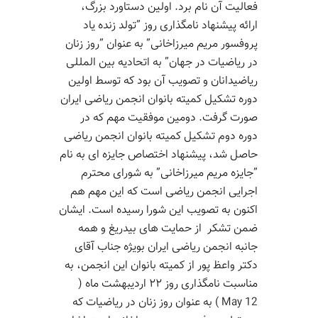
فعالیت آن
نام برد
.
اولین دستاورد
بزرگ،
ارائه
پیشنهاد نامگذاری روز
”
تولد زنده یاد
پروفسور مریم
میرزاخانی
”
به عنوان
”
روز زنان
در ریاضیات
در جهان
”
به اتحادیه بین
المللی
ریاضیدانان
و تصویب آن
بود
که توسط
اولین
دوره تشکیل کمیته بانوان انجمن ریاضی ایران
صورت گرفت.
دومین موفقیت
مهم که در
دوره دوم
تشکیل کمیته بانوان انجمن ریاضی
حاصل شد
،
پیشنهاد
اختصاص جایزه ای به نام
”
جایزه مریم
میرزاخانی
”
به
شورای محترم
اجرایی انجمن ریاضی
است که
این مهم هم
اکنون به
تصویب
این شورا رسیده
است
. ایشان
ضمن تشکر از حمایت
های بیدریغ و همه
جانبه
انجمن ریاضی
ایران
بویژه جناب آقای
دکتر واعظ پور
از کمیته بانوان این انجمن
، به
مناسبت
نامگذاری روز ۲۲ ار
د
یبهشت ماه (
May 12
) به عنوان روز زنان در ریاضیات که