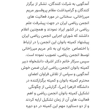
آمدگویی
به شرکت
کنندگان
،
تشکر از برگزار
کنندگان
و گرامیداشت مقام پروفسور مریم
میرزاخانی
، سخنانی در مورد فعالیت های
انجمن
ریاضی ایران در
جهت پیشرفت علم
ریاضی در کشور ایراد نمودند و همچنین اعلام
داشتند که شورای اجرایی انجمن ریاضی ایران
پیشنهاد کمیته بانوان
این
انجمن
را
در ارتباط
با اختصاص جایزه ای به نام مریم
میرزاخانی
توسط انجمن ریاضی
،
تصویب نموده است.
سپس
سرکار خانم دکتر اشرف
دانشخواه
دبیر
کمیته بانوان انجمن ریاضی ایران ضمن خوش
آمدگویی
و سپاس از تلاش فراوان اعضای
محترم کمیته بانوان و
کمیته برگزارکننده در
دانشگاه
الزهرا
(س)،
گزارشی از چگونگی
تشکیل کمیته بانوان انجمن
ریاضی
و
اهم
فعالیت های آن
از زمان تشکیل
ارایه کردند
و
از
دو
دستاورد
مهم
این کمیته
در دو دوره