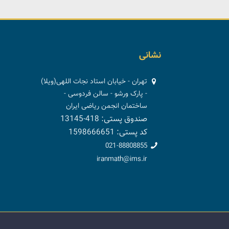
نشانی
تهران - خیابان استاد نجات اللهی(ویلا)
- پارک ورشو - سالن فردوسی -
ساختمان انجمن ریاضی ایران
صندوق پستی: 418-13145
کد پستی: 1598666651
021-88808855
iranmath@ims.ir