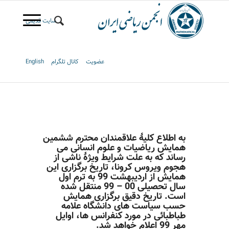
سایت قدیمی
عضویت
کانال تلگرام
English
به اطلاع کلیۀ علاقمندان محترم ششمین
همایش ریاضیات و علوم انسانی می
رساند که به علت شرایط ویژۀ ناشی از
هجوم ویروس کرونا، تاریخ برگزاری این
همایش از اردیبهشت 99 به ترم اول
سال تحصیلی 00 – 99 منتقل شده
است. تاریخ دقیق برگزاری همایش
حسب سیاست های دانشگاه علامه
طباطبائی در مورد کنفرانس ها، اوایل
مهر 99 اعلام خواهد شد.