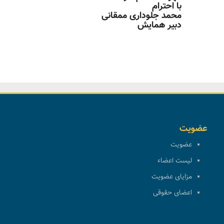
با احترام
محمد جلوداری ممقانی
دبیر همایش
عضویت
عضویت
لیست اعضاء
مزایای عضویت
اعضای حقوقی