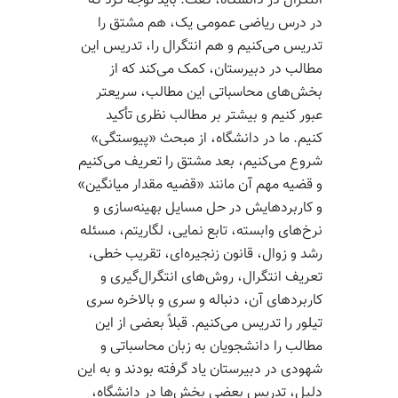
انتگرال در دانشگاه، گفت: باید توجه کرد که
در درس ریاضی عمومی یک، هم مشتق را
تدریس می‌کنیم و هم انتگرال را، تدریس این
مطالب در دبیرستان، کمک می‌کند که از
بخش‌­های محاسباتی این مطالب، سریع­تر
عبور کنیم و بیشتر بر مطالب نظری تأکید
کنیم. ما در دانشگاه، از مبحث «پیوستگی»
شروع می‌­کنیم، بعد مشتق را تعریف می‌کنیم
و قضیه­ مهم آن مانند «قضیه مقدار میانگین»
و کاربردهایش در حل مسایل بهینه‌­سازی و
نرخ­‌های وابسته، تابع نمایی، لگاریتم، مسئله
رشد و زوال، قانون زنجیره­‌ای، تقریب خطی،
تعریف انتگرال، روش‌­های انتگرال­‌گیری و
کاربردهای آن، دنباله و سری و بالاخره سری
تیلور را تدریس می­‌کنیم. قبلاً بعضی از این
مطالب را دانشجویان به زبان محاسباتی و
شهودی در دبیرستان یاد گرفته بودند و به این
دلیل، تدریس بعضی بخش‌­ها در دانشگاه،