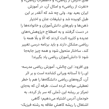
های «ترس از ریاضی» و «اضطراب ریاضی» و
«نفرت از ریاضی» و امثال آن، در آموزش
ایران بعید بود. ولی چه شد که آنقدر بر این
طبل کوبیده شد و تبلیغات عنان و اختیار
ذهن‌­ها و باورهای دانش‌­آموزان و خانواده­‌ها را
در دست گرفتند و به اصطلاح «پژوهش»های
عدیده و کثیره ثابت کردند که الّا و بلّا همه با
ریاضی مشکل دارند و باید برنامه درسی تغییر
کند، ساختار متحول شود و همه چیز جابه‌­جا
شود تا دانش‌­آموزان ریاضی یاد بگیرند!
وی افزود: این چالش، آموزش ریاضی مدرسه‌­
ای را تا آستانه ویرانی کشانده است و بر اثر
آن، گروه‌­های ریاضی دانشگاه‌­ها را هم با خطر
تعطیلی مواجه کرده است. طرفه آن که به‌جای
تمرکز بر ریشه این دُملی که سر باز کرده، به
خودمان آدرس اشتباه می­‌دهیم؛ گاهی
اشتغال را ریشه کاهشِ علاقه به رشته فیزیک-