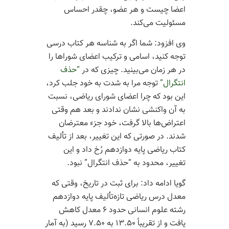
اعضا چیست و هر عضو، چقدر احساس
مسئولیت می‌­کند.
وی افزود: شما اگر به شناسه هر کتاب درسی
توجه کنید، اسامی و ترکیب اعضای شوراها را
در هر زمان می­‌بینید. چیزی که در
“حذف
انتگرال”
توجه مرا به شدت به خود جلب کرد،
این بود که چرا اعضای شورای ریاضی، نسبت
به آن واکنشی نشان ندادند و بعد هم وقتی
اعتراض­‌ها بالا گرفت، خود جزء معترضان
شدند. در صورتی که این تغییر، بعد از تألیف
کتاب ریاضی پایه دوازدهم رُخ داد و این
تغییر، محدود به “حذف انتگرال” نبود.
گویا ادامه داد: برای ثبت در تاریخ، وقتی که
معدل درس ریاضی تازه‌­تألیف پایه دوازدهم
رشته علوم انسانی حدود ۶ معدل کاهش
یافت و از تقریباً ۱۳.۵۰ به ۷.۵۰ رسید (به آمار