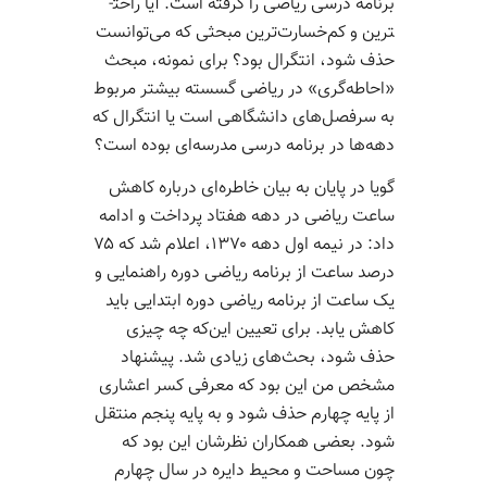
برنامه درسی ریاضی را گرفته است. آیا راحت­
ترین و کم‌­خسارت‌­ترین مبحثی که می­‌توانست
حذف شود، انتگرال بود؟ برای نمونه، مبحث
«احاطه‌­گری» در ریاضی گسسته بیشتر مربوط
به سرفصل­‌های دانشگاهی است یا انتگرال که
دهه­‌ها در برنامه درسی مدرسه­‌ای بوده است؟
گویا در پایان به بیان خاطره‌ای درباره کاهش
ساعت ریاضی در دهه هفتاد پرداخت و ادامه
داد: در نیمه اول دهه ۱۳۷۰، اعلام شد که ۷۵
درصد ساعت از برنامه ریاضی دوره راهنمایی و
یک ساعت از برنامه ریاضی دوره ابتدایی باید
کاهش یابد. برای تعیین این‌که چه چیزی
حذف شود، بحث­‌های زیادی شد. پیشنهاد
مشخص من این بود که معرفی کسر اعشاری
از پایه چهارم حذف شود و به پایه پنجم منتقل
شود. بعضی همکاران نظرشان این بود که
چون مساحت و محیط دایره در سال چهارم