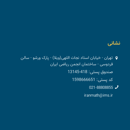
نشانی
تهران - خیابان استاد نجات اللهی(ویلا) - پارک ورشو - سالن
فردوسی - ساختمان انجمن ریاضی ایران
صندوق پستی: 418-13145
کد پستی: 1598666651
021-88808855
iranmath@ims.ir