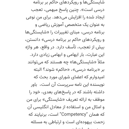
شایستگی‌­ها و رویکردهای حاکم بر برنامه
درسی است». چنین پاسخ مبهمی، تعجب
ایجاد شده را افزایش می‌­دهد. برای منِ نوعی
به عنوان یک متخصص آموزش ریاضی و
برنامه درسی، مبنای تغییرات را «شایستگی‌­ها
و رویکردهای حاکم بر برنامه درسی» دانستن،
بیش از تعجب، تأسف دارد. در واقع، هر واژه
این عبارت، بار ایهامی و ابهامی زیادی دارد.
مثلاً «شایستگی‌­ها» چه هستند که می­‌توانند
بر «برنامه درسی»، «حاکم» شوند؟ البته
امیدوارم که اعضای شورای مورد بحث که
نویسنده این نامه سرپرست آن است، باور
داشته باشند که در پاسخ‌­های بعدی، خود را
موظف به ارائه تعریف «شایستگی» برای من
و امثال من و استفاده از معادل انگلیسی آن
که همان “Competency” است، برنیایند که
زحمت بیهوده‌­ای است و ارتباطی به مسئله