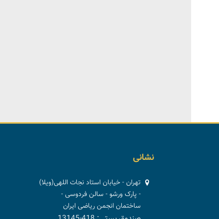
نشانی
تهران - خیابان استاد نجات اللهی(ویلا)
- پارک ورشو - سالن فردوسی -
ساختمان انجمن ریاضی ایران
صندوق پستی: 418-13145