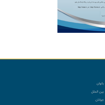
بانوان
بین الملل
جوانان