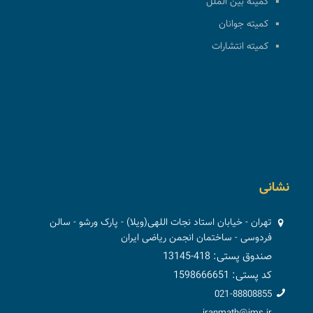
کمیته بین الملل
کمیته جوانان
کمیته انتشارات
نشانی
تهران - خیابان استاد نجات اللهی(ویلا) - پارک ورشو - سالن
فردوسی - ساختمان انجمن ریاضی ایران
صندوق پستی: 418-13145
کد پستی: 1598666651
021-88808855