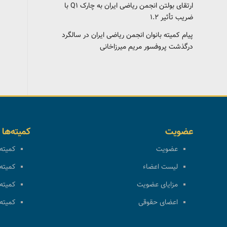
ارتقای بولتن انجمن ریاضی ایران به چارک Q1 با
ضریب تأثیر ۱.۲
پیام کمیته بانوان انجمن ریاضی ایران در سالگرد
درگذشت پروفسور مریم میرزاخانی
عضویت
کمیته‌ها
عضویت
کمیته 
لیست اعضاء
کمیته 
مزایای عضویت
کمیته 
اعضای حقوقی
کمیته 