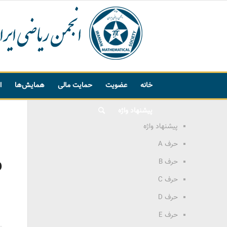
خانه
عضویت
حمایت مالی
همایش‌ها
ا
پیشنهاد واژه
پیشنهاد واژه
حرف A
و
حرف B
حرف C
حرف D
حرف E