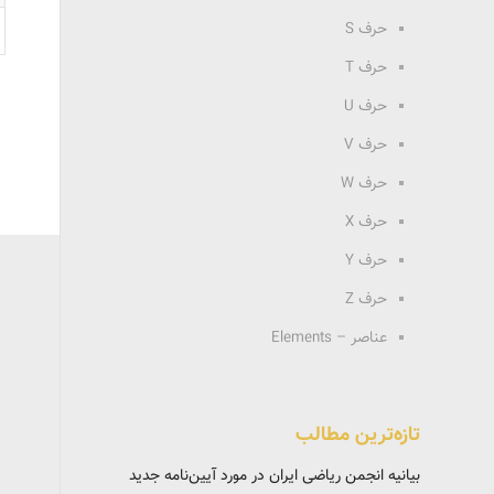
حرف S
حرف T
حرف U
حرف V
حرف W
حرف X
حرف Y
حرف Z
عناصر – Elements
تازه‌ترین مطالب
بیانیه انجمن ریاضی ایران در مورد آیین‌نامه جدید