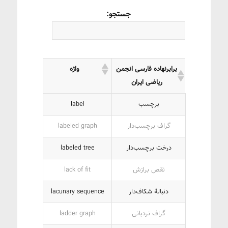
جستجو:
برابرنهاده فارسی انجمن
واژه
ریاضی ایران
برچسب
label
گراف برچسب‌‌دار
labeled graph
درخت برچسب‌دار
labeled tree
نقص برازش
lack of fit
دنبالۀ شکاف‌دار
lacunary sequence
گراف نردبانی
ladder graph