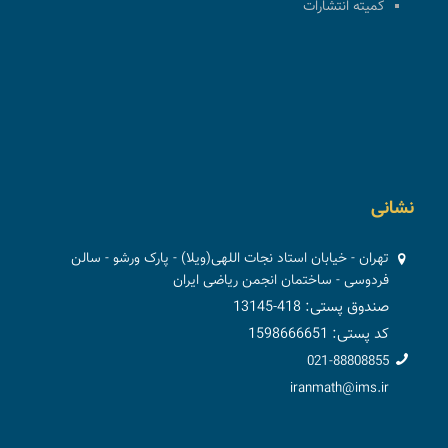
کمیته انتشارات
نشانی
تهران - خیابان استاد نجات اللهی(ویلا) - پارک ورشو - سالن
فردوسی - ساختمان انجمن ریاضی ایران
صندوق پستی: 418-13145
کد پستی: 1598666651
021-88808855
iranmath@ims.ir