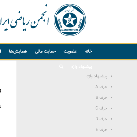
خانه
عضویت
حمایت مالی
همایش‌ها
ا
پیشنهاد واژه
پیشنهاد واژه
حرف A
و
حرف B
ت
حرف C
حرف D
حرف E