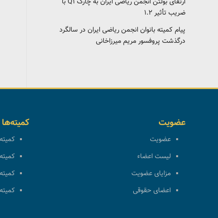
ارتقای بولتن انجمن ریاضی ایران به چارک Q1 با
ضریب تأثیر ۱.۲
پیام کمیته بانوان انجمن ریاضی ایران در سالگرد
درگذشت پروفسور مریم میرزاخانی
عضویت
کمیته‌ها
عضویت
کمیته 
لیست اعضاء
کمیته 
مزایای عضویت
کمیته 
اعضای حقوقی
کمیته 