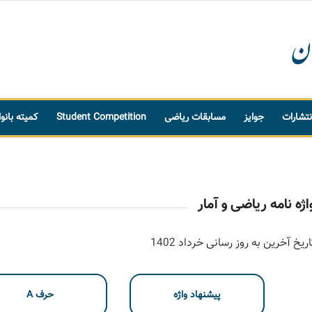
نتشارات
جوایز
مسابقات ریاضی
Student Competition
کمیته بانو
اژه نامه ریاضی و آمار
اریخ آخرین به روز رسانی خرداد 1402
پیشنهاد واژه
حرف A