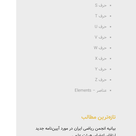
حرف S
حرف T
حرف U
حرف V
حرف W
حرف X
حرف Y
حرف Z
عناصر – Elements
تازه‌ترین مطالب
بیانیه انجمن ریاضی ایران در مورد آیین‌نامه جدید
ارتقای اعضای هیئت علمی