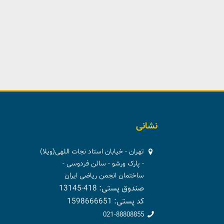
نشانی
تهران - خیابان استاد نجات اللهی(ویلا)
- پارک ورشو - سالن فردوسی -
ساختمان انجمن ریاضی ایران
صندوق پستی: 418-13145
کد پستی: 1598666651
021-88808855