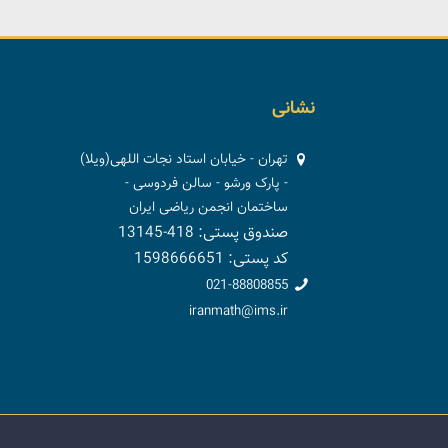
نشانی
تهران - خیابان استاد نجات اللهی(ویلا)
- پارک ورشو - سالن فردوسی -
ساختمان انجمن ریاضی ایران
صندوق پستی: 418-13145
کد پستی: 1598666651
021-88808855
iranmath@ims.ir