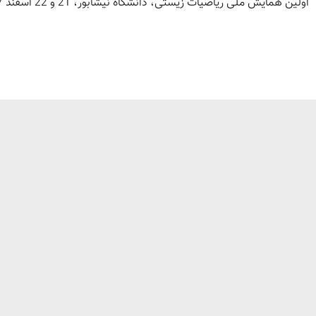
اولین همایش ملی ریاضیات زیستی، دانشگاه نیشابور، 21 و 22 اسفند 1397