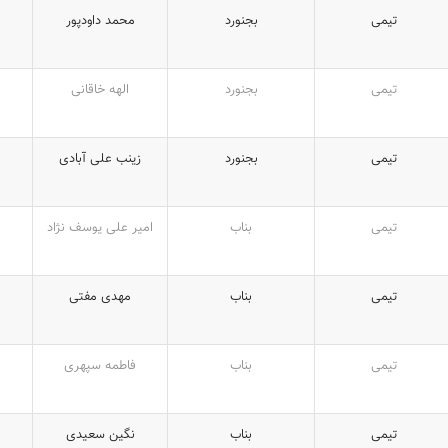
تیمی
بجنورد
محمد داودپور
تیمی
بجنورد
الهه خاقانی
تیمی
بجنورد
زینب علی‌ آبادی
تیمی
بناب
امیر علی یوسف نژاد
تیمی
بناب
مهدی مفتی
تیمی
بناب
فاطمه سپهری
تیمی
بناب
نگین سعیدی