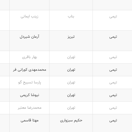
تیمی
بناب
زینب ایمانی
تیمی
تبریز
آرمان شیردل
تیمی
تهران
بهار باقری
تیمی
تهران
محمدمهدی کورانی فر
تیمی
تهران
پارسا تسبیح گو
تیمی
تهران
نیوشا کریمی
تیمی
تهران
محمدرضا معتبر
تیمی
حکیم سبزواری
مهتا قاسمی