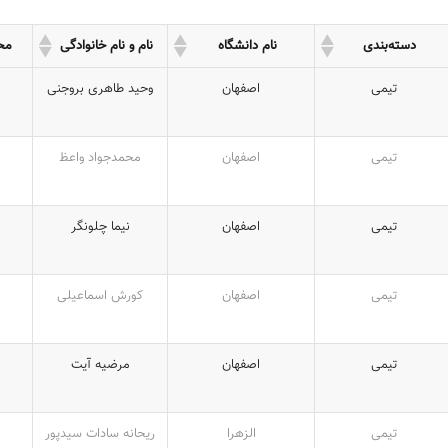
دسته‌بندی
نام دانشگاه
نام و نام خانوادگی
مح
تیمی
اصفهان
وحید طاهری بروجنی
تیمی
اصفهان
محمدجواد واعظ
تیمی
اصفهان
نیما چلونگر
تیمی
اصفهان
کورش اسماعیلی
تیمی
اصفهان
مرضیه آیت
تیمی
الزهرا
ریحانه سادات سیدپور